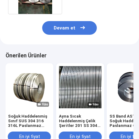
Devam et
Önerilen Ürünler
Soğuk Haddelenmiş
Ayna Sıcak
SS Band ASTM
Sınıf SUS 304 316
Haddelenmiş Çelik
Soğuk Haddel
316L Paslanmaz
Şeritler 201 SS 304
Paslanmaz Çel
Çelik Şerit 2B BA
DIN 1.435
Şerit, 1mm
Yüzey İşlemi
Paslanmaz Çelik
Kalınlığında
En iyi fiyat
En iyi fiyat
En iyi fiy