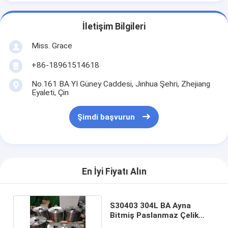
İletişim Bilgileri
Miss. Grace
+86-18961514618
No.161 BA YI Güney Caddesi, Jinhua Şehri, Zhejiang
Eyaleti, Çin
Şimdi başvurun
En İyi Fiyatı Alın
S30403 304L BA Ayna
Bitmiş Paslanmaz Çelik
Rulo Metal Şeritler