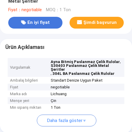
Metal Şeritler
Fiyat：negotiable
MOQ：1 Ton
En iyi fiyat
Şimdi başvurun
Ürün Açıklaması
,
Ayna Bitmiş Paslanmaz Çelik Rulolar
S30403 Paslanmaz Çelik Metal
Vurgulamak
Şeritler
,
304L BA Paslanmaz Çelik Rulolar
Ambalaj bilgileri
Standart Denize Uygun Paket
Fiyat
negotiable
Marka adı
Lichuang
Menşe yeri
Çin
Min sipariş miktarı
1 Ton
Daha fazla göster