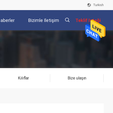
Turkish
aberler
Bizimle Iletişim
Teklif Isteği
Kur
描
述
Kılıflar
Bize ulaşın