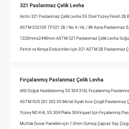
321 Paslanmaz Çelik Levha
Astm 321 Paslanmaz Çelik Levha SS Özel Yüzey Finish 2B 
ASTM S32100 TP321 2B / No.4 / HL / 8K Ayna Paslanmaz S
1220mmx2440mm ASTM 321 Paslanmaz Çelik Levha Soğuk 
Petrol ve Kimya Endüstrileri için 321 ASTM 2B Paslanmaz Ç
Fırçalanmış Paslanmaz Çelik Levha
AISI Soğuk Haddelenmiş SS 304 316L Fırçalanmış Paslanmaz
ASTM SUS 201 202 SS Metal Siyah İnce Çizgili Paslanmaz Çe
Yüzey NO.4 HL SS 304 Plaka 304 İnşaat İçin Fırçalanmış Pa
Mutfak Duvar Panelleri için 1.0mm Gümüş Çapraz Saç Çizgi