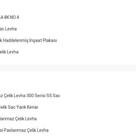
BA 8K NO.4
ac Levha
Haddelenmiş İnşaat Plakası
elik Levha
 Çelik Levha 300 Serisi SS Sac
lik Sac Yarık Kenar
slanmaz Çelik Levha
si Paslanmaz Çelik Levha