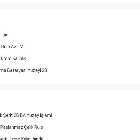
İçin
k Rulo ASTM
.0mm Kalınlık
ma Bataryası Yüzeyi 2B
 Şerit 2B BA Yüzey İşlemi
5 Paslanmaz Çelik Rulo
rit, 1mm Kalınlığında