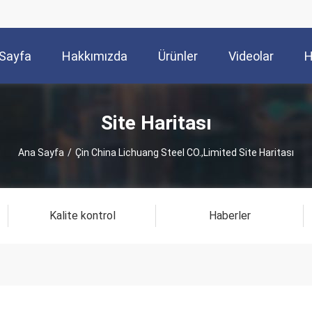
Sayfa
Hakkımızda
Ürünler
Videolar
H
Site Haritası
Ana Sayfa
/
Çin China Lichuang Steel CO.,Limited Site Haritası
Kalite kontrol
Haberler