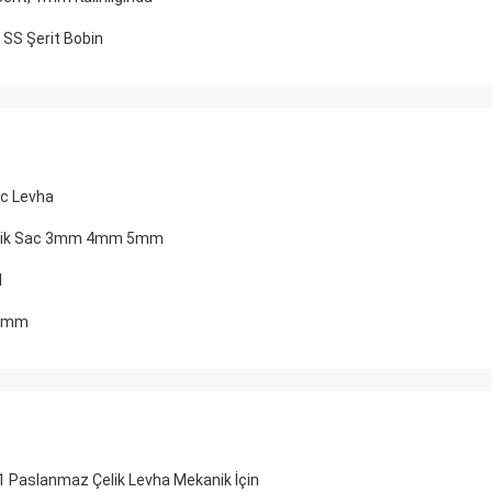
SS Şerit Bobin
ac Levha
Çelik Sac 3mm 4mm 5mm
l
00mm
 Paslanmaz Çelik Levha Mekanik İçin