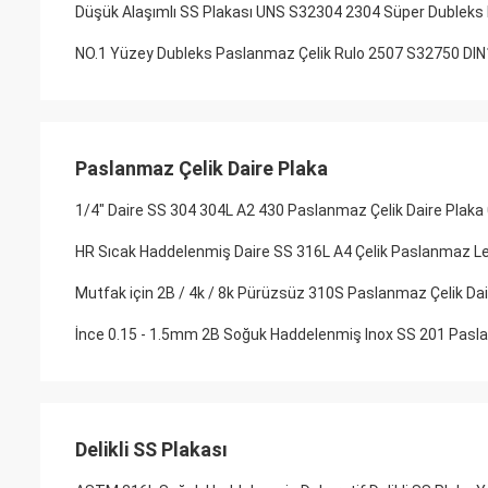
Düşük Alaşımlı SS Plakası UNS S32304 2304 Süper Dublek
NO.1 Yüzey Dubleks Paslanmaz Çelik Rulo 2507 S32750 DI
Paslanmaz Çelik Daire Plaka
1/4" Daire SS 304 304L A2 430 Paslanmaz Çelik Daire Plak
HR Sıcak Haddelenmiş Daire SS 316L A4 Çelik Paslanmaz L
Mutfak için 2B / 4k / 8k Pürüzsüz 310S Paslanmaz Çelik Dai
İnce 0.15 - 1.5mm 2B Soğuk Haddelenmiş Inox SS 201 Pasla
Delikli SS Plakası