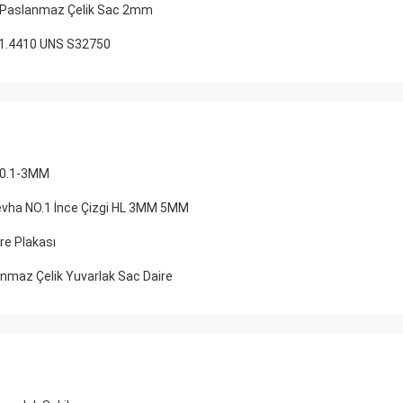
s Paslanmaz Çelik Sac 2mm
N1.4410 UNS S32750
a 0.1-3MM
evha NO.1 İnce Çizgi HL 3MM 5MM
re Plakası
nmaz Çelik Yuvarlak Sac Daire