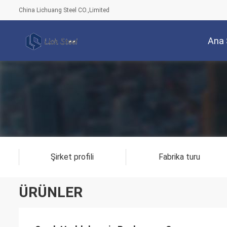
China Lichuang Steel CO.,Limited
Ana 
Şirket profili
Fabrika turu
ÜRÜNLER