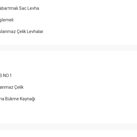
abartmalı Sac Levha
şlemeli
slanmaz Çelik Levhalar
B NO.1
anmaz Çelik
vha Bükme Kaynağı